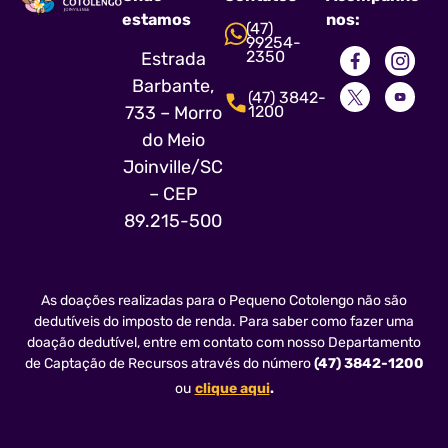
estamos
nos:
(47)
99254-
2350
Estrada
Barbante,
(47)
3842-
1200
733 – Morro
do Meio
Joinville/SC
– CEP
89.215-500
As doações realizadas para o Pequeno Cotolengo não são
dedutíveis do imposto de renda. Para saber como fazer uma
doação dedutível, entre em contato com nosso Departamento
de Captação de Recursos através do número
(47) 3842-1200
ou
clique aqui
.